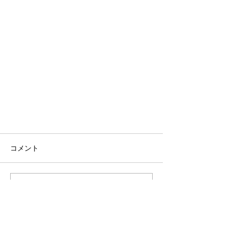
コメント
この投稿へのコメントは利用でき
なくなりました。詳細はサイト所
有者にお問い合わせください。