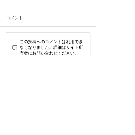
コメント
この投稿へのコメントは利用でき
なくなりました。詳細はサイト所
有者にお問い合わせください。
​治工具の設計・製作
株式会社クメダ精密
〒673-0402 兵庫県三木市加佐805
TEL : 0794-82-6217
FAX :
0794-83-2019